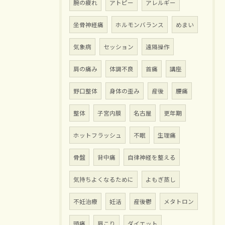
腕の疲れ
アトピー
アレルギー
坐骨神経痛
ホルモンバランス
めまい
気象病
セッション
遠隔操作
肩の痛み
体調不良
首痛
講座
野口整体
身体の歪み
産後
腰痛
整体
子宮内膜
名古屋
更年期
ホットフラッシュ
不眠
生理痛
骨盤
背中痛
自律神経を整える
気持ちよくなるために
よもぎ蒸し
不妊治療
妊活
産後鬱
メタトロン
頭痛
肩こり
ダイエット