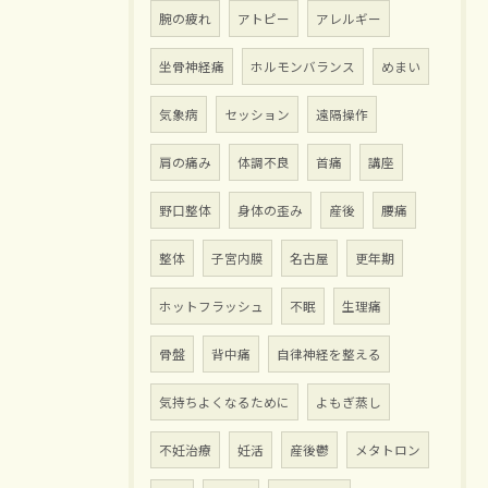
腕の疲れ
アトピー
アレルギー
坐骨神経痛
ホルモンバランス
めまい
気象病
セッション
遠隔操作
肩の痛み
体調不良
首痛
講座
野口整体
身体の歪み
産後
腰痛
整体
子宮内膜
名古屋
更年期
ホットフラッシュ
不眠
生理痛
骨盤
背中痛
自律神経を整える
気持ちよくなるために
よもぎ蒸し
不妊治療
妊活
産後鬱
メタトロン