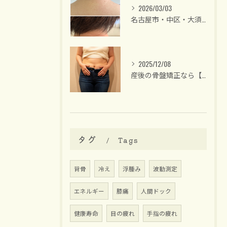
2026/03/03
名古屋市・中区・大須/40代後半からの女性専門 整体サロン
2025/12/08
産後の骨盤矯正なら【名古屋中区】女性のための整体サロンリーラ
タグ
Tags
背骨
冷え
浮腫み
波動測定
エネルギー
膝痛
人間ドック
健康寿命
目の疲れ
手指の疲れ