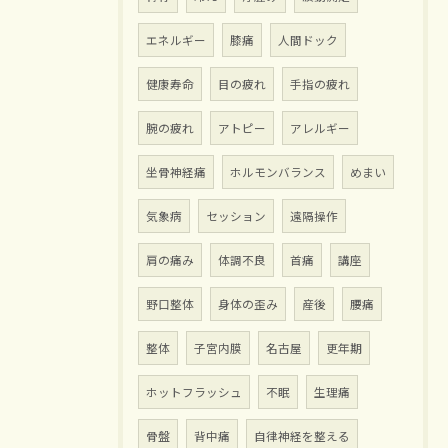
エネルギー
膝痛
人間ドック
健康寿命
目の疲れ
手指の疲れ
腕の疲れ
アトピー
アレルギー
坐骨神経痛
ホルモンバランス
めまい
気象病
セッション
遠隔操作
肩の痛み
体調不良
首痛
講座
野口整体
身体の歪み
産後
腰痛
整体
子宮内膜
名古屋
更年期
ホットフラッシュ
不眠
生理痛
骨盤
背中痛
自律神経を整える