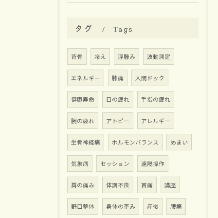
タグ
Tags
背骨
冷え
浮腫み
波動測定
エネルギー
膝痛
人間ドック
健康寿命
目の疲れ
手指の疲れ
腕の疲れ
アトピー
アレルギー
坐骨神経痛
ホルモンバランス
めまい
気象病
セッション
遠隔操作
肩の痛み
体調不良
首痛
講座
野口整体
身体の歪み
産後
腰痛