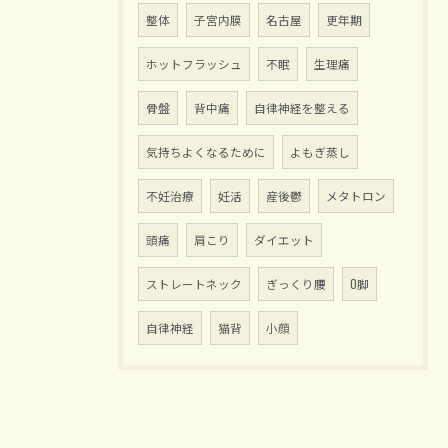
整体
子宮内膜
名古屋
更年期
ホットフラッシュ
不眠
生理痛
骨盤
背中痛
自律神経を整える
気持ちよくなるために
よもぎ蒸し
不妊治療
妊活
産後鬱
メタトロン
頭痛
肩こり
ダイエット
ストレートネック
ぎっくり腰
O脚
自律神経
猫背
小顔