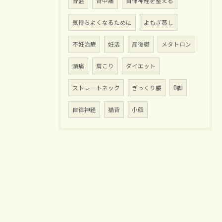
骨盤
背中痛
自律神経を整える
気持ちよくなるために
よもぎ蒸し
不妊治療
妊活
産後鬱
メタトロン
頭痛
肩こり
ダイエット
ストレートネック
ぎっくり腰
O脚
自律神経
猫背
小顔