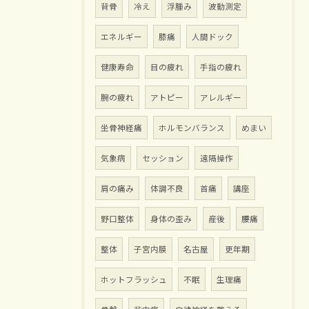
背骨
冷え
浮腫み
波動測定
エネルギー
膝痛
人間ドック
健康寿命
目の疲れ
手指の疲れ
腕の疲れ
アトピー
アレルギー
坐骨神経痛
ホルモンバランス
めまい
気象病
セッション
遠隔操作
肩の痛み
体調不良
首痛
講座
野口整体
身体の歪み
産後
腰痛
整体
子宮内膜
名古屋
更年期
ホットフラッシュ
不眠
生理痛