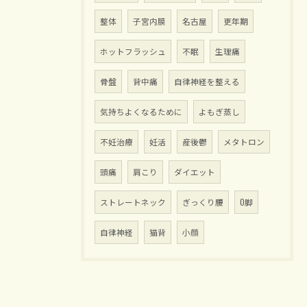
整体
子宮内膜
名古屋
更年期
ホットフラッシュ
不眠
生理痛
骨盤
背中痛
自律神経を整える
気持ちよくなるために
よもぎ蒸し
不妊治療
妊活
産後鬱
メタトロン
頭痛
肩こり
ダイエット
ストレートネック
ぎっくり腰
O脚
自律神経
猫背
小顔