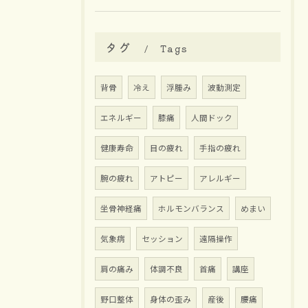
タグ
Tags
背骨
冷え
浮腫み
波動測定
エネルギー
膝痛
人間ドック
健康寿命
目の疲れ
手指の疲れ
腕の疲れ
アトピー
アレルギー
坐骨神経痛
ホルモンバランス
めまい
気象病
セッション
遠隔操作
肩の痛み
体調不良
首痛
講座
野口整体
身体の歪み
産後
腰痛