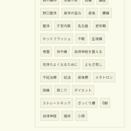
野口整体
身体の歪み
産後
腰痛
整体
子宮内膜
名古屋
更年期
ホットフラッシュ
不眠
生理痛
骨盤
背中痛
自律神経を整える
気持ちよくなるために
よもぎ蒸し
不妊治療
妊活
産後鬱
メタトロン
頭痛
肩こり
ダイエット
ストレートネック
ぎっくり腰
O脚
自律神経
猫背
小顔