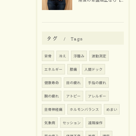
タグ
Tags
背骨
冷え
浮腫み
波動測定
エネルギー
膝痛
人間ドック
健康寿命
目の疲れ
手指の疲れ
腕の疲れ
アトピー
アレルギー
坐骨神経痛
ホルモンバランス
めまい
気象病
セッション
遠隔操作
肩の痛み
体調不良
首痛
講座