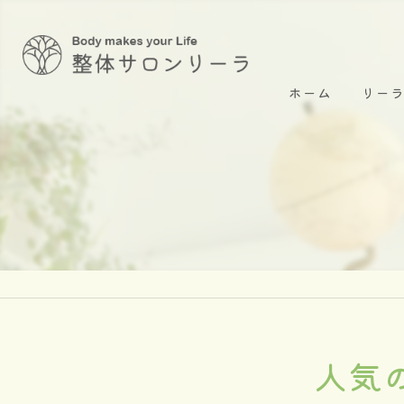
ホーム
リー
骨盤
体の歪
腰痛
めまい
産後
人気